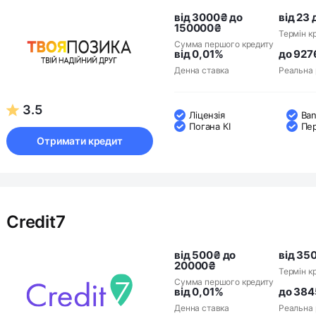
від 3000₴ до
від 23 
150000₴
Термін к
Сумма першого кредиту
від 0,01%
до 927
Денна ставка
Реальна 
3.5
Ліцензія
Ban
Погана КІ
Пе
Отримати кредит
Credit7
від 500₴ до
від 350
20000₴
Термін к
Сумма першого кредиту
від 0,01%
до 384
Денна ставка
Реальна 