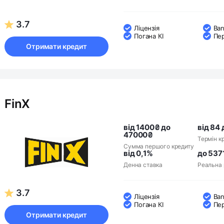
3.7
Ліцензія
Ban
Погана КІ
Пе
Отримати кредит
FinX
від 1400₴ до
від 84 
47000₴
Термін к
Сумма першого кредиту
від 0,1%
до 537
Денна ставка
Реальна 
3.7
Ліцензія
Ban
Погана КІ
Пе
Отримати кредит