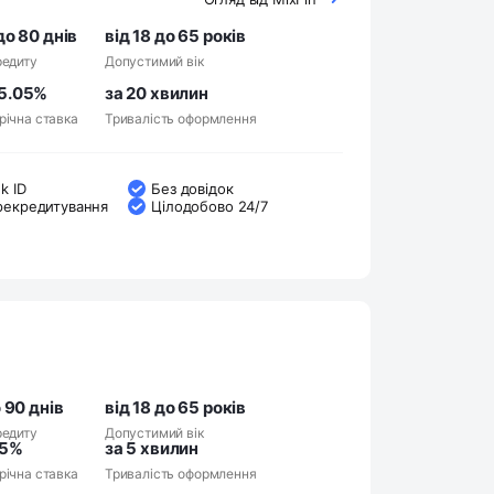
до 80 днів
від 18 до 65 років
редиту
Допустимий вік
5.05%
за 20 хвилин
річна ставка
Тривалість оформлення
k ID
Без довідок
рекредитування
Цілодобово 24/7
о 90 днів
від 18 до 65 років
редиту
Допустимий вік
.5%
за 5 хвилин
річна ставка
Тривалість оформлення