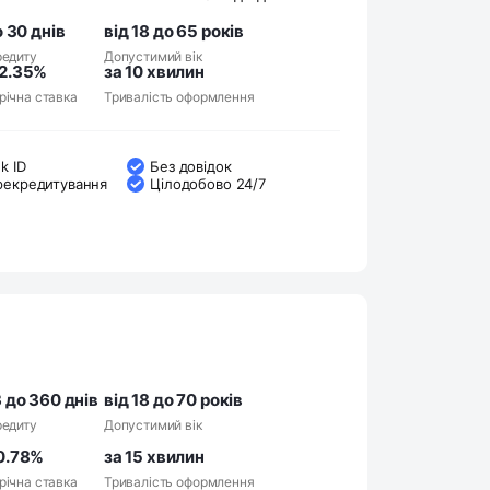
о 30 днів
від 18 до 65 років
редиту
Допустимий вік
2.35%
за 10 хвилин
річна ставка
Тривалість оформлення
k ID
Без довідок
рекредитування
Цілодобово 24/7
 до 360 днів
від 18 до 70 років
редиту
Допустимий вік
0.78%
за 15 хвилин
річна ставка
Тривалість оформлення