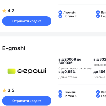
4.2
Ліцензія
Ban
Погана КІ
Пе
Отримати кредит
E-groshi
від 2000₴ до
від 332
30000₴
Термін к
Сумма першого кредиту
від 0,95%
до 48
Денна ставка
Реальна 
3.5
Ліцензія
Ban
Погана КІ
Пе
Отримати кредит