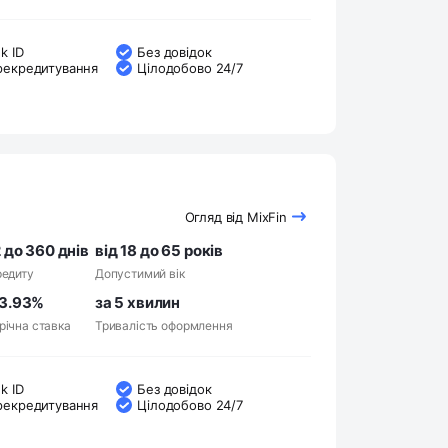
k ID
Без довідок
рекредитування
Цілодобово 24/7
Огляд від MixFin
 до 360 днів
від 18 до 65 років
редиту
Допустимий вік
63.93%
за 5 хвилин
річна ставка
Тривалість оформлення
k ID
Без довідок
рекредитування
Цілодобово 24/7