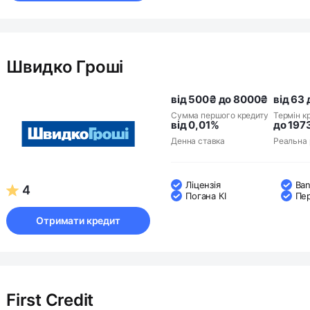
Швидко Гроші
від 500₴ до 8000₴
від 63 
Сумма першого кредиту
Термін к
від 0,01%
до 197
Денна ставка
Реальна 
Ліцензія
Ban
4
Погана КІ
Пе
Отримати кредит
First Credit