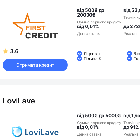
від 500₴ до
від 53 
20000₴
Термін к
Сумма першого кредиту
від 0,01%
до 378
Денна ставка
Реальна 
3.6
Ліцензія
Ban
Погана КІ
Пе
Отримати кредит
LoviLave
від 500₴ до 5000₴
від 1 д
Сумма першого кредиту
Термін к
від 0,01%
до 912
Денна ставка
Реальна 