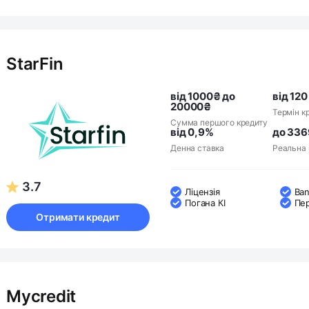
StarFin
від 1000₴ до
від 120
20000₴
Термін к
Сумма першого кредиту
від 0,9%
до 33
Денна ставка
Реальна 
3.7
Ліцензія
Ban
Погана КІ
Пе
Отримати кредит
Mycredit