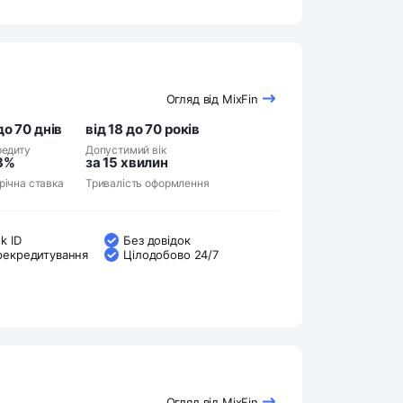
Огляд від MixFin
до 70 днів
від 18 до 70 років
редиту
Допустимий вік
3%
за 15 хвилин
річна ставка
Тривалість оформлення
k ID
Без довідок
рекредитування
Цілодобово 24/7
Огляд від MixFin