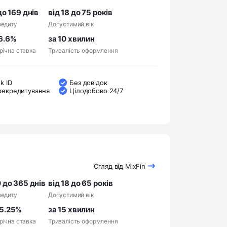
до 169 днів
від 18 до 75 років
редиту
Допустимий вік
6.6%
за 10 хвилин
річна ставка
Тривалість оформлення
k ID
Без довідок
рекредитування
Цілодобово 24/7
Огляд від MixFin
 до 365 днів
від 18 до 65 років
редиту
Допустимий вік
5.25%
за 15 хвилин
річна ставка
Тривалість оформлення