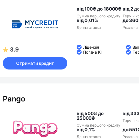
від 100₴ до 18000₴
від 2 д
Сумма першого кредиту
Термін к
від 0,01%
до 360
Денна ставка
Реальна 
Ліцензія
Ban
3.9
Погана КІ
Пе
Отримати кредит
Pango
від 500₴ до
від 333
25000₴
Термін к
Сумма першого кредиту
від 0,1%
до 551
Денна ставка
Реальна 