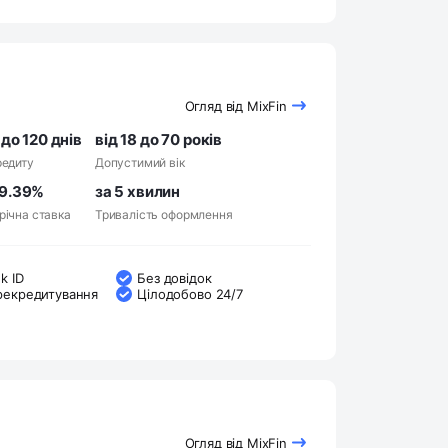
Огляд від MixFin
 до 120 днів
від 18 до 70 років
редиту
Допустимий вік
69.39%
за 5 хвилин
річна ставка
Тривалість оформлення
k ID
Без довідок
рекредитування
Цілодобово 24/7
Огляд від MixFin