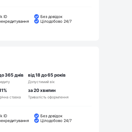
k ID
Без довідок
рекредитування
Цілодобово 24/7
до 365 днів
від 18 до 65 років
редиту
Допустимий вік
11%
за 20 хвилин
річна ставка
Тривалість оформлення
k ID
Без довідок
рекредитування
Цілодобово 24/7