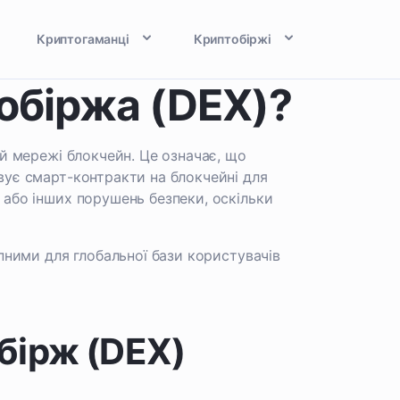
Криптогаманці
Криптобіржі
обіржа (DEX)?
ій мережі блокчейн. Це означає, що
вує смарт-контракти на блокчейні для
 або інших порушень безпеки, оскільки
пними для глобальної бази користувачів
бірж (DEX)