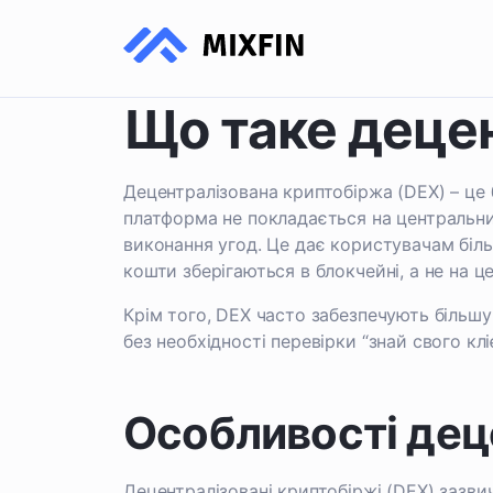
Що таке децен
Децентралізована криптобіржа (DEX) – це 
платформа не покладається на центральни
виконання угод. Це дає користувачам біл
кошти зберігаються в блокчейні, а не на ц
Крім того, DEX часто забезпечують більшу
без необхідності перевірки “знай свого клі
Особливості дец
Децентралізовані криптобіржі (DEX) зазви