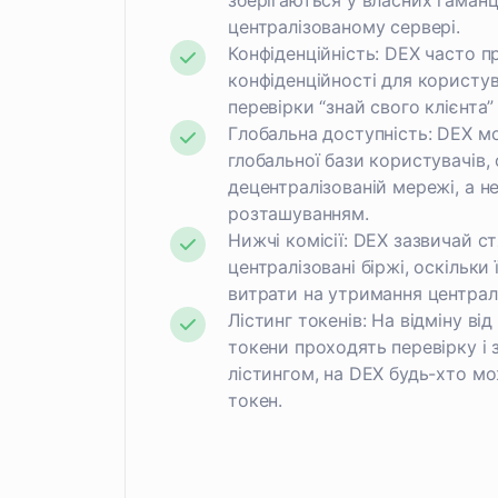
зберігаються у власних гаманця
централізованому сервері.
Конфіденційність: DEX часто 
конфіденційності для користув
перевірки “знай свого клієнта”
Глобальна доступність: DEX м
глобальної бази користувачів,
децентралізованій мережі, а н
розташуванням.
Нижчі комісії: DEX зазвичай ст
централізовані біржі, оскільки
витрати на утримання централ
Лістинг токенів: На відміну ві
токени проходять перевірку і
лістингом, на DEX будь-хто м
токен.