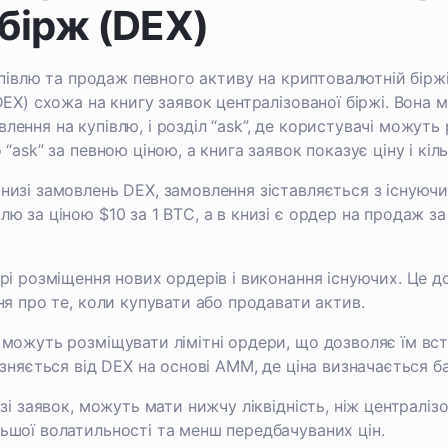
бірж (DEX)
упівлю та продаж певного активу на криптовалютній біржі
EX) схожа на книгу заявок централізованої біржі. Вона мі
ення на купівлю, і розділ “ask”, де користувачі можут
ask” за певною ціною, а книга заявок показує ціну і кіль
низі замовлень DEX, замовлення зіставляється з існуюч
 за ціною $10 за 1 BTC, а в книзі є ордер на продаж за
ірі розміщення нових ордерів і виконання існуючих. Це 
ня про те, коли купувати або продавати актив.
 можуть розміщувати лімітні ордери, що дозволяє їм вст
зняється від DEX на основі AMM, де ціна визначається бал
і заявок, можуть мати нижчу ліквідність, ніж централізов
ьшої волатильності та менш передбачуваних цін.