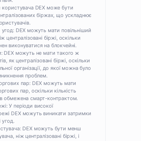
івля.
йс користувача DEX може бути
ентралізованих біржах, що ускладнює
ористувачів.
 угод: DEX можуть мати повільніший
іж централізовані біржі, оскільки
ен виконуватися на блокчейні.
и: DEX можуть не мати такого ж
ів, як централізовані біржі, оскільки
льної організації, до якої можна було
виникнення проблем.
торгових пар: DEX можуть мати
ргових пар, оскільки кількість
ів обмежена смарт-контрактом.
і: У періоди високої
режі DEX можуть виникати затримки
 угод.
истувача: DEX можуть бути менш
ача, ніж централізовані біржі, і