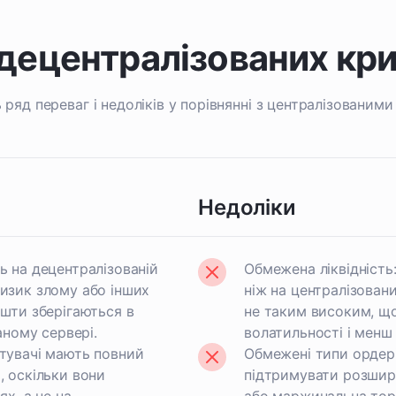
 децентралізованих кр
ряд переваг і недоліків у порівнянні з централізованими
Недоліки
ь на децентралізованій
Обмежена ліквідність
изик злому або інших
ніж на централізовани
ошти зберігаються в
не таким високим, щ
аному сервері.
волатильності і менш
тувачі мають повний
Обмежені типи ордері
, оскільки вони
підтримувати розшире