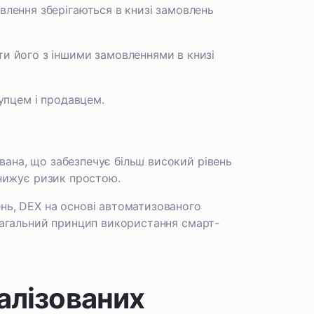
влення зберігаються в книзі замовлень
и його з іншими замовленнями в книзі
упцем і продавцем.
вана, що забезпечує більш високий рівень
знижує ризик простою.
ень, DEX на основі автоматизованого
 загальний принцип використання смарт-
ралізованих