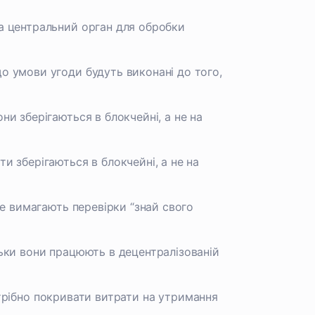
а центральний орган для обробки
о умови угоди будуть виконані до того,
и зберігаються в блокчейні, а не на
и зберігаються в блокчейні, а не на
не вимагають перевірки “знай свого
льки вони працюють в децентралізованій
потрібно покривати витрати на утримання