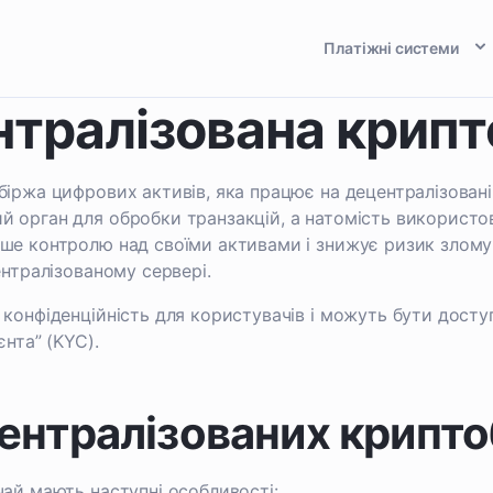
Платіжні системи
тралізована крипт
біржа цифрових активів, яка працює на децентралізован
й орган для обробки транзакцій, а натомість використо
ьше контролю над своїми активами і знижує ризик злому
ентралізованому сервері.
 конфіденційність для користувачів і можуть бути досту
єнта” (KYC).
ентралізованих крипто
чай мають наступні особливості: