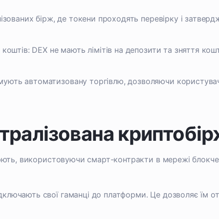
алізованих бірж, де токени проходять перевірку і затвер
я коштів: DEX не мають лімітів на депозити та зняття ко
имують автоматизовану торгівлю, дозволяючи користува
тралізована криптобір
юють, використовуючи смарт-контракти в мережі блокчей
дключають свої гаманці до платформи. Це дозволяє їм от