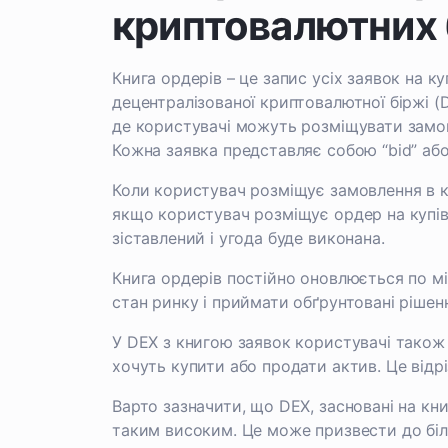
криптовалютних 
Книга ордерів – це запис усіх заявок на к
децентралізованої криптовалютної біржі (D
де користувачі можуть розміщувати замовл
Кожна заявка представляє собою “bid” або “
Коли користувач розміщує замовлення в к
якщо користувач розміщує ордер на купівлю
зіставлений і угода буде виконана.
Книга ордерів постійно оновлюється по м
стан ринку і приймати обґрунтовані рішен
У DEX з книгою заявок користувачі також
хочуть купити або продати актив. Це відрі
Варто зазначити, що DEX, засновані на книз
таким високим. Це може призвести до біл