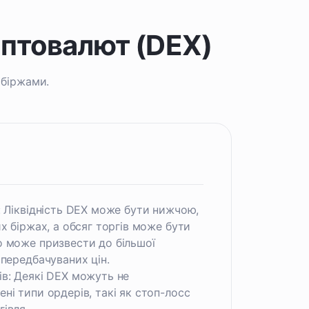
иптовалют (DEX)
 біржами.
: Ліквідність DEX може бути нижчою,
х біржах, а обсяг торгів може бути
о може призвести до більшої
 передбачуваних цін.
в: Деякі DEX можуть не
ні типи ордерів, такі як стоп-лосс