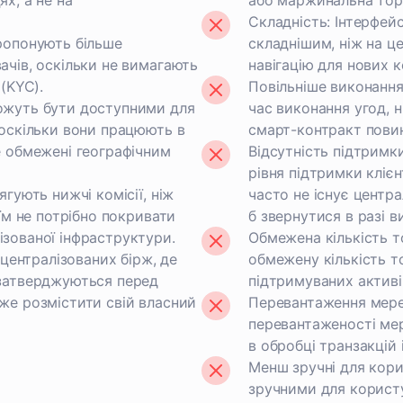
х, а не на
або маржинальна торг
Складність: Інтерфе
пропонують більше
складнішим, ніж на ц
ачів, оскільки не вимагають
навігацію для нових к
 (KYC).
Повільніше виконання
ожуть бути доступними для
час виконання угод, н
 оскільки вони працюють в
смарт-контракт повин
е обмежені географічним
Відсутність підтримк
рівня підтримки клієнт
ягують нижчі комісії, ніж
часто не існує центра
 їм не потрібно покривати
б звернутися в разі 
ізованої інфраструктури.
Обмежена кількість 
д централізованих бірж, де
обмежену кількість то
 затверджуються перед
підтримуваних актив
оже розмістити свій власний
Перевантаження мереж
перевантаженості ме
в обробці транзакцій і
Менш зручні для кор
зручними для користув