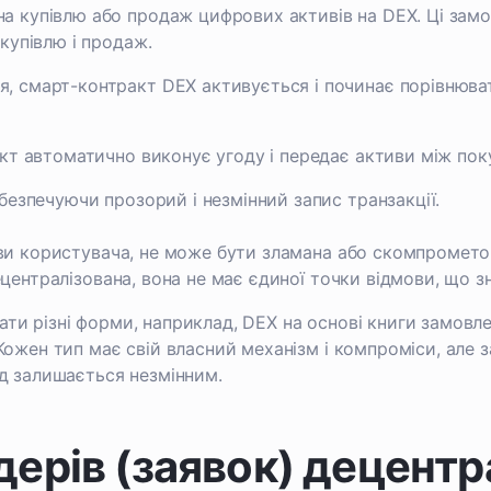
а купівлю або продаж цифрових активів на DEX. Ці замо
 купівлю і продаж.
, смарт-контракт DEX активується і починає порівнюват
акт автоматично виконує угоду і передає активи між пок
абезпечуючи прозорий і незмінний запис транзакції.
иви користувача, не може бути зламана або скомпромето
ецентралізована, вона не має єдиної точки відмови, що 
ти різні форми, наприклад, DEX на основі книги замовл
Кожен тип має свій власний механізм і компроміси, але
од залишається незмінним.
дерів (заявок) децент