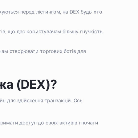
джуються перед лістингом, на DEX будь-хто
штів, що дає користувачам більшу гнучкість
чам створювати торгових ботів для
жа (DEX)?
н для здійснення транзакцій. Ось
римати доступ до своїх активів і почати