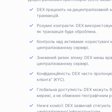
DEX працюють на децентралізованій м
транзакцій.
Розумні контракти: DEX використовую
як транзакція буде оброблена.
Контроль над активами: користувачі м
централізованому сервері.
Знижений ризик злому: DEX менш вразл
централізованому сервері.
Конфіденційність: DEX часто пропоную
клієнта” (KYC).
Глобальна доступність: DEX можуть б
мережі, а не обмежені географічним 
Нижчі комісії: DEX зазвичай стягують 
централізованої інфраструктури.