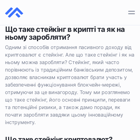
Що таке стейкінг в крипті та як на
ПЛАТІЖНІ СИСТЕМИ
ньому заробляти?
КРИПТОГАМАНЦІ
Одним зі способів отримання пасивного доходу від
КРИПТОБІРЖІ
криптовалют є стейкінг. Але що таке стейкінг і як на
ньому можна заробляти? Стейкінг, який часто
порівнюють із традиційним банківським депозитом,
дозволяє власникам криптовалют брати участь у
забезпеченні функціонування блокчейн-мережі,
отримуючи за це винагороду. Тому ми розглянемо
що таке стейкінг, його основні принципи, переваги
та потенційні ризики, а також дамо поради, як
почати заробляти завдяки цьому інноваційному
інструменту.
Що таке стейкінг криптовалют?