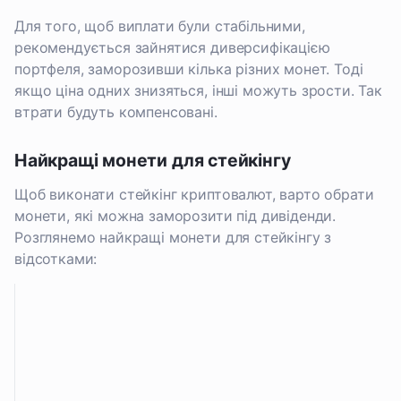
Для того, щоб виплати були стабільними,
рекомендується зайнятися диверсифікацією
портфеля, заморозивши кілька різних монет. Тоді
якщо ціна одних знизяться, інші можуть зрости. Так
втрати будуть компенсовані.
Найкращі монети для стейкінгу
Щоб виконати стейкінг криптовалют, варто обрати
монети, які можна заморозити під дивіденди.
Розглянемо найкращі монети для стейкінгу з
відсотками:
В
і
К
д
Т
р
с
и
и
о
п