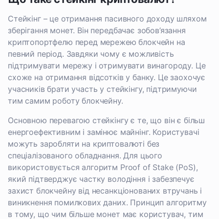
Стейкінг – це отримання пасивного доходу шляхом
зберігання монет. Він передбачає зобов’язання
криптопортфелю перед мережею блокчейн на
певний період. Завдяки чому є можливість
підтримувати мережу і отримувати винагороду. Це
схоже на отримання відсотків у банку. Це заохочує
учасників брати участь у стейкінгу, підтримуючи
тим самим роботу блокчейну.
Основною перевагою стейкінгу є те, що він є більш
енергоефективним і замінює майнінг. Користувачі
можуть заробляти на криптовалюті без
спеціалізованого обладнання. Для цього
використовується алгоритм Proof of Stake (PoS),
який підтверджує частку володіння і забезпечує
захист блокчейну від несанкціонованих втручань і
виникнення помилкових даних. Принцип алгоритму
в тому, що чим більше монет має користувач, тим