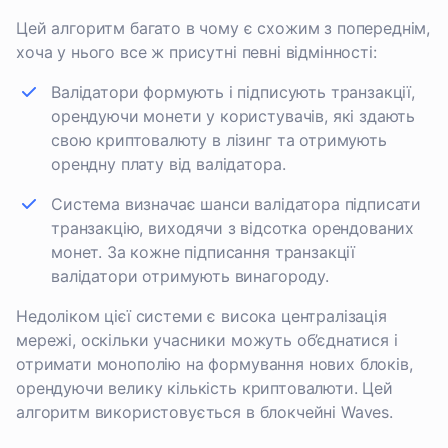
Цей алгоритм багато в чому є схожим з попереднім,
хоча у нього все ж присутні певні відмінності:
Валідатори формують і підписують транзакції,
орендуючи монети у користувачів, які здають
свою криптовалюту в лізинг та отримують
орендну плату від валідатора.
Система визначає шанси валідатора підписати
транзакцію, виходячи з відсотка орендованих
монет. За кожне підписання транзакції
валідатори отримують винагороду.
Недоліком цієї системи є висока централізація
мережі, оскільки учасники можуть об’єднатися і
отримати монополію на формування нових блоків,
орендуючи велику кількість криптовалюти. Цей
алгоритм використовується в блокчейні Waves.