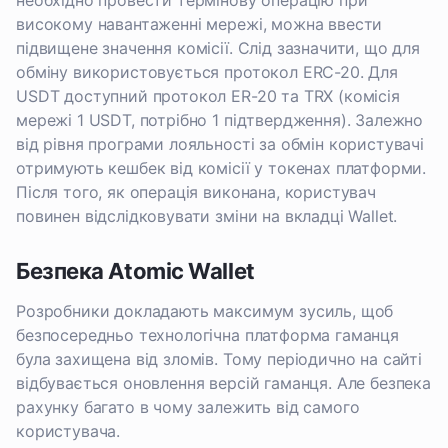
необхідно провести термінову операцію при
високому навантаженні мережі, можна ввести
підвищене значення комісії. Слід зазначити, що для
обміну використовується протокол ERC-20. Для
USDT доступний протокол ER-20 та TRX (комісія
мережі 1 USDT, потрібно 1 підтвердження). Залежно
від рівня програми лояльності за обмін користувачі
отримують кешбек від комісії у токенах платформи.
Після того, як операція виконана, користувач
повинен відслідковувати зміни на вкладці Wallet.
Безпека Atomic Wallet
Розробники докладають максимум зусиль, щоб
безпосередньо технологічна платформа гаманця
була захищена від зломів. Тому періодично на сайті
відбувається оновлення версій гаманця. Але безпека
рахунку багато в чому залежить від самого
користувача.