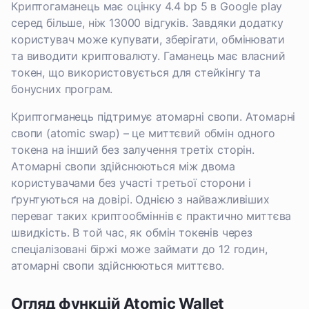
Криптогаманець має оцінку 4.4 bp 5 в Google play
серед більше, ніж 13000 відгуків. Завдяки додатку
користувач може купувати, зберігати, обмінювати
та виводити криптовалюту. Гаманець має власний
токен, що використовується для стейкінгу та
бонусних програм.
Криптогманець підтримує атомарні свопи. Атомарні
свопи (atomic swap) – це миттєвий обмін одного
токена на інший без залучення третіх сторін.
Атомарні свопи здійснюються між двома
користувачами без участі третьої сторони і
ґрунтуються на довірі. Однією з найважливіших
переваг таких криптообміннів є практично миттєва
швидкість. В той час, як обмін токенів через
спеціалізовані біржі може займати до 12 годин,
атомарні свопи здійснюються миттєво.
Огляд функцій Atomic Wallet