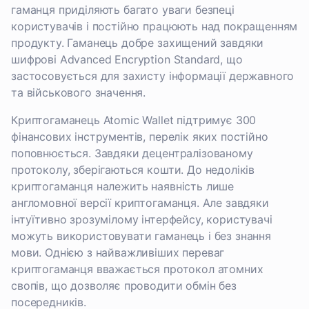
гаманця приділяють багато уваги безпеці
користувачів і постійно працюють над покращенням
продукту. Гаманець добре захищений завдяки
шифрові Advanced Encryption Standard, що
застосовується для захисту інформації державного
та військового значення.
Криптогаманець Atomic Wallet підтримує 300
фінансових інструментів, перелік яких постійно
поповнюється. Завдяки децентралізованому
протоколу, зберігаються кошти. До недоліків
криптогаманця належить наявність лише
англомовної версії криптогаманця. Але завдяки
інтуїтивно зрозумілому інтерфейсу, користувачі
можуть використовувати гаманець і без знання
мови. Однією з найважливіших переваг
криптогаманця вважається протокол атомних
свопів, що дозволяє проводити обмін без
посередників.