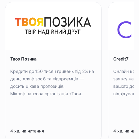
Твоя Позика
Credit7
Кредити до 150 тисяч гривень під 2% на
Онлайн кре
день, для фізосіб та підприємців —
заявку на к
досить цікава пропозиція.
вашого дому
Мікрофінансова організація «Твоя...
відвідувати 
4 хв. на читання
4 хв. на чит