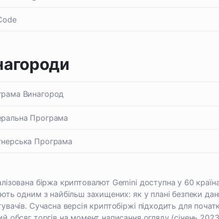
Code
нагороди
грама Винагород
еральна Програма
тнерська Програма
лізована біржа криптовалют Gemini доступна у 60 країна
ють одним з найбільш захищених: як у плані безпеки дани
увачів. Сучасна версія криптобіржі підходить для початк
й обсяг торгів на момент написання огляду (січень 2023