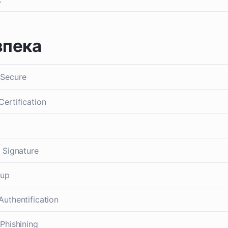
зпека
Secure
Certification
i Signature
kup
Authentification
-Phishining