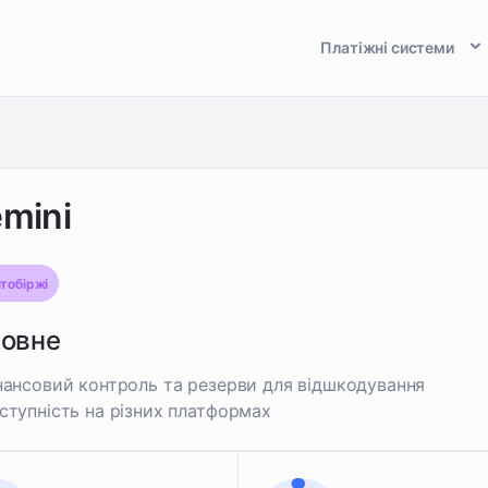
Платіжні системи
mini
тобіржі
ловне
нансовий контроль та резерви для відшкодування
ступність на різних платформах