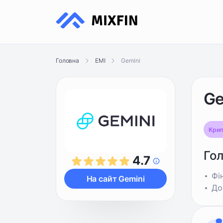
Gemini
Головна
EMI
Ge
Крип
Го
4.7
Фі
На сайт Gemini
До