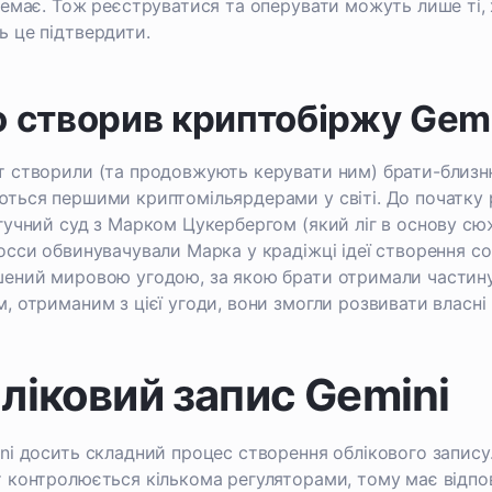
немає. Тож реєструватися та оперувати можуть лише ті,
 це підтвердити.
о створив криптобіржу Gem
 створили (та продовжують керувати ним) брати-близню
ться першими криптомільярдерами у світі. До початку 
гучний суд з Марком Цукербергом (який ліг в основу сю
осси обвинувачували Марка у крадіжці ідеї створення соц
ений мировою угодою, за якою брати отримали частину
, отриманим з цієї угоди, вони змогли розвивати власні
ліковий запис Gemini
ni досить складний процес створення облікового запису
 контролюється кількома регуляторами, тому має відпов