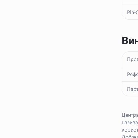
Pin-
Ви
Про
Реф
Пар
Центра
назива
корист
Добови