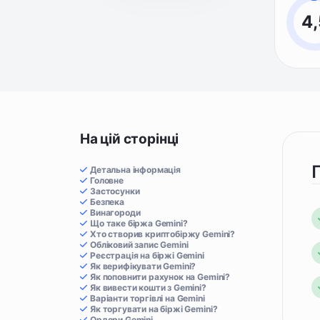
4,
На цій сторінці
Детальна інформація
Головне
Застосунки
Безпека
Винагороди
Що таке біржа Gemini?
Хто створив криптобіржу Gemini?
Обліковий запис Gemini
Реєстрація на біржі Gemini
Як верифікувати Gemini?
Як поповнити рахунок на Gemini?
Як вивести кошти з Gemini?
Варіанти торгівлі на Gemini
Як торгувати на біржі Gemini?
Ордери Gemini