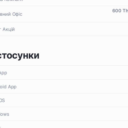
600 Th
вний Офіс
т Акцій
стосунки
App
oid App
OS
dows
x