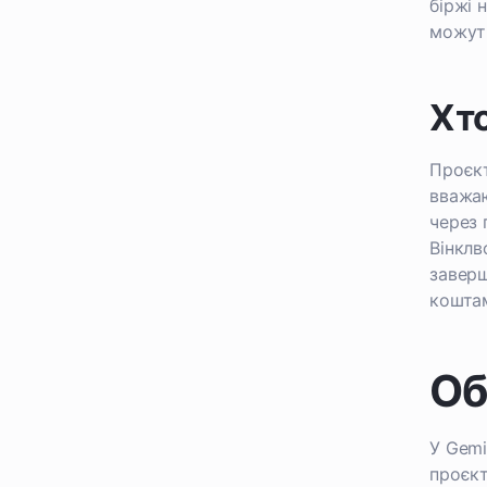
біржі 
можуть
Хт
Проєкт
вважаю
через 
Вінклв
заверш
коштам
Об
У Gemi
проєкт