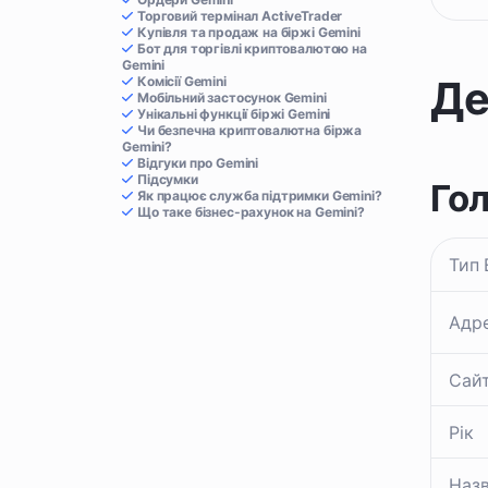
Торговий термінал ActiveTrader
Купівля та продаж на біржі Gemini
Бот для торгівлі криптовалютою на
Gemini
Де
Комісії Gemini
Мобільний застосунок Gemini
Унікальні функції біржі Gemini
Чи безпечна криптовалютна біржа
Gemini?
Відгуки про Gemini
Підсумки
Го
Як працює служба підтримки Gemini?
Що таке бізнес-рахунок на Gemini?
Тип 
Адр
Сай
Рік
Назв