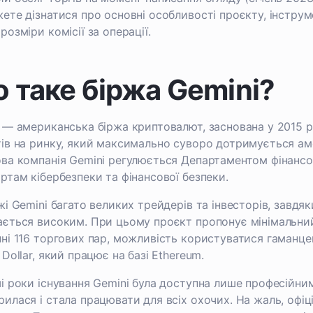
ете дізнатися про основні особливості проєкту, інструмен
розміри комісії за операції.
 таке біржа Gemini?
 — американська біржа криптовалют, заснована у 2015 р
ів на ринку, який максимально суворо дотримується ам
ва компанія Gemini регулюється Департаментом фінансо
ртам кібербезпеки та фінансової безпеки.
жі Gemini багато великих трейдерів та інвесторів, завдя
ється високим. При цьому проєкт пропонує мінімальний
ні 116 торгових пар, можливість користуватися гаманце
 Dollar, який працює на базі Ethereum.
і роки існування Gemini була доступна лише професійни
илася і стала працювати для всіх охочих. На жаль, офіці