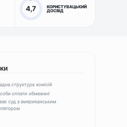
КОРИСТУВАЦЬКИЙ
4,7
ДОСВІД
іки
адна структура комісій
соби оплати обмежені
ває суд з американським
улятором