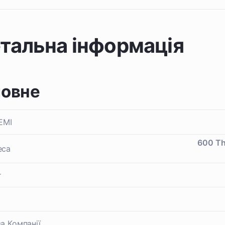
тальна інформація
ловне
EMI
600 Th
еса
т
а Компанії