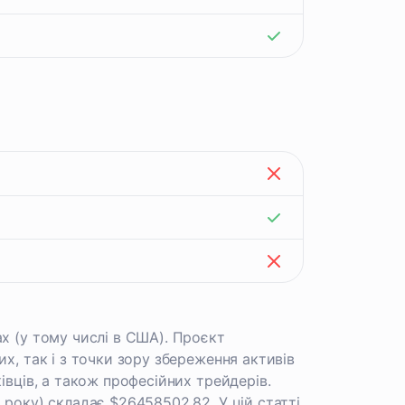
х (у тому числі в США). Проєкт
х, так і з точки зору збереження активів
івців, а також професійних трейдерів.
 року) складає $26458502,82. У цій статті