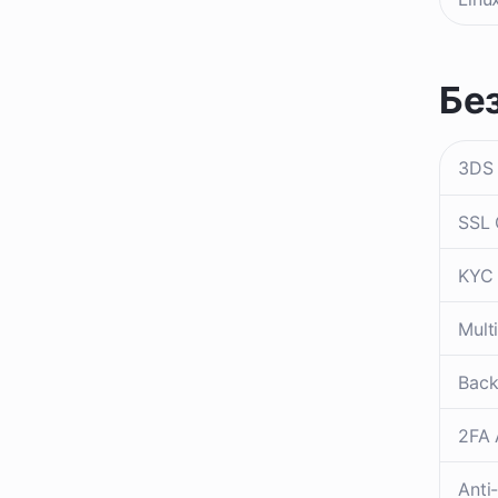
Бе
3DS 
SSL 
KYC
Mult
Bac
2FA 
Anti