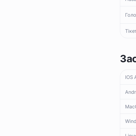
Голо
Тіке
За
IOS 
Andr
Mac
Win
Linu