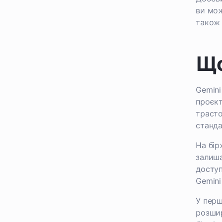
ви мож
також 
Що
Gemini
проєкт
трасто
станда
На бір
залиша
доступ
Gemini
У перш
розшир