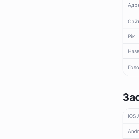
Адр
Сай
Рік
Назв
Голо
За
IOS 
Andr