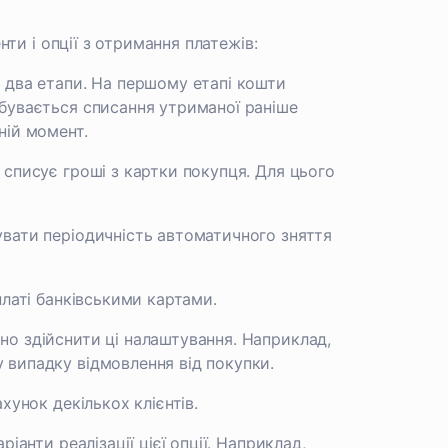
ти і опції з отримання платежів:
 два етапи. На першому етапі кошти
дбувається списання утриманої раніше
ній момент.
 списує гроші з картки покупця. Для цього
увати періодичність автоматичного зняття
платі банківськими картами.
но здійснити ці налаштування. Наприклад,
 випадку відмовлення від покупки.
хунок декількох клієнтів.
іанти реалізації цієї опції. Наприклад,