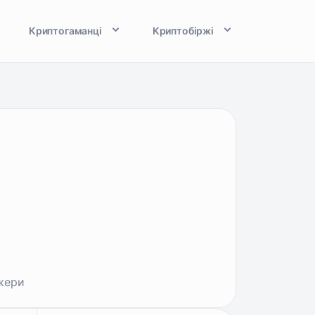
Криптогаманці
Криптобіржі
жери