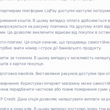
партнерам платформи LiqPay доступні наступні інструмен
римання коштів. В цьому випадку оплата здійснюється в
морожуються на рахунку платника. На другому етапі ві
ми. Це дозволяє виключити відмови від покупок в остан
то-платежі. Ця опція означає, що продавець самостійно
трібно знати номер і строк дії банківсього продукту.
атіж за токеном. В цьому випадку є можливість налашт
штів з картки покупця.
дготовка інвойсів. Виставлення рахунків доступне при о
вернення. Користувач Інтернет-магазину може самостій
жна передбачити часткове або повне повернення суми у
P Credit. Дана опція дозволяє налаштувати виплати за ра
лата в один клік. В цьому випадку доступно зразу три вар