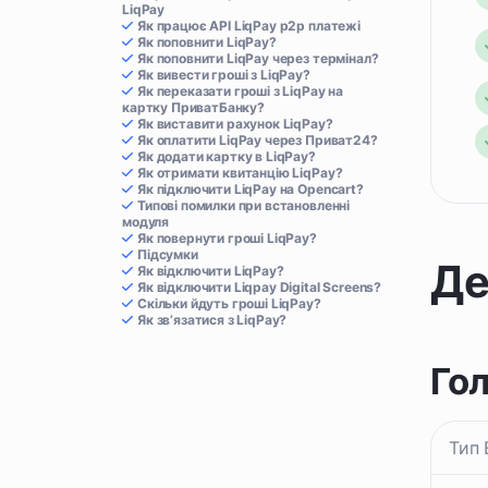
LiqPay
Як працює API LiqPay p2p платежі
Як поповнити LiqPay?
Як поповнити LiqPay через термінал?
Як вивести гроші з LiqPay?
Як переказати гроші з LiqPay на
картку ПриватБанку?
Як виставити рахунок LiqPay?
Як оплатити LiqPay через Приват24?
Як додати картку в LiqPay?
Як отримати квитанцію LiqPay?
Як підключити LiqPay на Opencart?
Типові помилки при встановленні
модуля
Як повернути гроші LiqPay?
Підсумки
Де
Як відключити LiqPay?
Як відключити Liqpay Digital Screens?
Скільки йдуть гроші LiqPay?
Як зв’язатися з LiqPay?
Го
Тип 