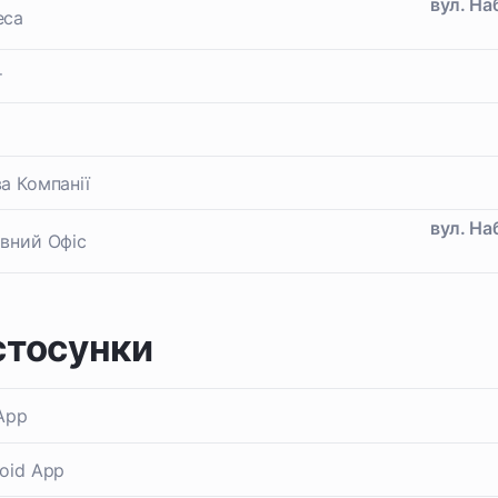
вул. На
еса
т
а Компанії
вул. На
вний Офіс
стосунки
App
oid App