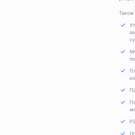
Також 
Ут
за
су
Мо
по
Пл
ко
Пі
По
мо
P2
Оп