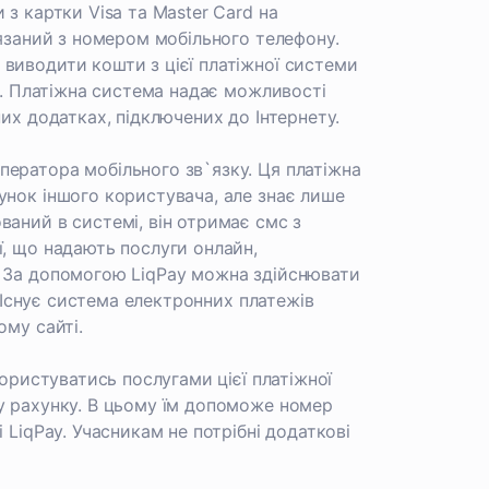
з картки Visa та Master Card на
`язаний з номером мобільного телефону.
виводити кошти з цієї платіжної системи
но. Платіжна система надає можливості
их додатках, підключених до Інтернету.
ератора мобільного зв`язку. Ця платіжна
унок іншого користувача, але знає лише
ваний в системі, він отримає смс з
ї, що надають послуги онлайн,
. За допомогою LiqPay можна здійснювати
. Існує система електронних платежів
ому сайті.
користуватись послугами цієї платіжної
у рахунку. В цьому їм допоможе номер
 LiqPay. Учасникам не потрібні додаткові