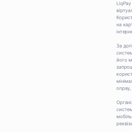
LiqPay
віртуа
Корист
на кар
інтерн
За доп
систем
його м
запрош
корист
мініма
onpay,
Органі
систем
мобіль
реквіз