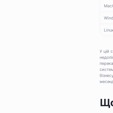
Mac
Win
Linu
У цій 
недолі
перека
систем
бізнес
месен
Що