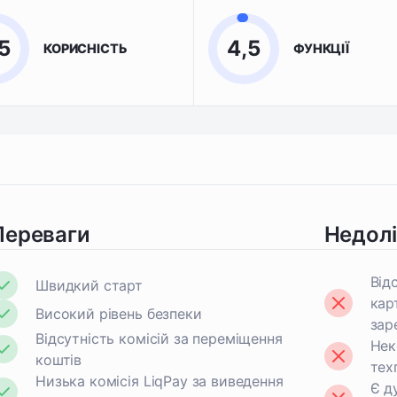
5
4,5
КОРИСНІСТЬ
ФУНКЦІЇ
Переваги
Недол
Від
Швидкий старт
кар
Високий рівень безпеки
зар
Відсутність комісій за переміщення
Нек
коштів
тех
Низька комісія LiqPay за виведення
Є д