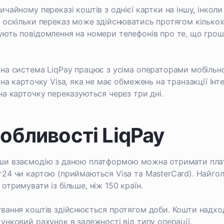
ичайному переказі коштів з однієї картки на іншу, інколи
 оскільки переказ може здійснюватись протягом кількох
ють повідомлення на номери телефонів про те, що гроші
на система LiqPay працює з усіма операторами мобільно
 на карточку Visa, яка не має обмежень на транзакції Ін
на карточку переказуються через три дні.
обливості LiqPay
и взаємодію з даною платформою можна отримати платеж
24 чи картою (приймаються Visa та MasterCard). Найго
отримувати із більше, ніж 150 країн.
вання коштів здійснюється протягом доби. Кошти надход
унковий рахунок в залежності від типу операції.