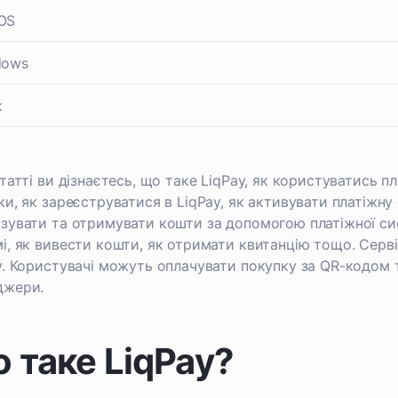
OS
dows
x
статті ви дізнаєтесь, що таке LiqPay, як користуватись п
ки, як зареєструватися в LiqPay, як активувати платіжну 
зувати та отримувати кошти за допомогою платіжної сис
і, як вивести кошти, як отримати квитанцію тощо. Серві
у. Користувачі можуть оплачувати покупку за QR-кодом
джери.
 таке LiqPay?