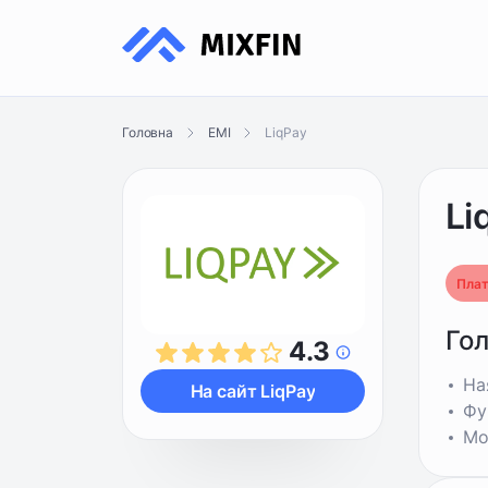
LiqPay
Головна
EMI
Li
Плат
Го
4.3
На
На сайт LiqPay
Фу
Мо