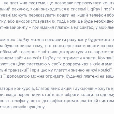
 – це платіжна система, що дозволяє переказувати кошти 
льний рахунок, який знаходиться в системі LiqPay і пов
увачі можуть переказувати кошти на інший телефон або 
тку, або використовувати їх тоді, коли це буде необхід
ет-еквайрингу – приймання платежів на сайтах, у мобільн
омогою LiqPay можна поповнити рахунок у будь-якого оп
а буде корисна тому, хто хоче переказати кошти на рах
обільний телефон. Навіть якщо користувач не зареєстро
енням зайти на сайт LiqPay та отримати кошти. Компані
уються цією системою у своїх розрахунках з клієнтами
льні транзакції і при цьому платити значно нижчі комісії
 з її допомогою можна отримати будь-які платежі на ваш
затори конкурсів, благодійних акцій і аукціонів можуть 
и, якщо перед ними стоїть ціль зібрати кошти на одном
ного телефону, що є ідентифікатором в платіжній системі
ити власників аукціону.