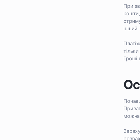
При зв
кошти,
отриму
інший.
Платіж
тільки
Гроші 
Ос
Почавш
Приват
можна 
Зараху
розрах