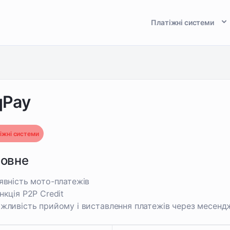
Платіжні системи
qPay
іжні системи
ловне
явність мото-платежів
нкція P2P Credit
жливість прийому і виставлення платежів через месенд