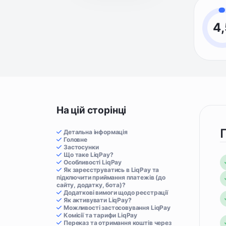
4,
На цій сторінці
Детальна інформація
Головне
Застосунки
Що таке LiqPay?
Особливості LiqPay
Як зареєструватись в LiqPay та
підключити приймання платежів (до
сайту, додатку, бота)?
Додаткові вимоги щодо реєстрації
Як активувати LiqPay?
Можливості застосовування LiqPay
Комісії та тарифи LiqPay
Переказ та отримання коштів через