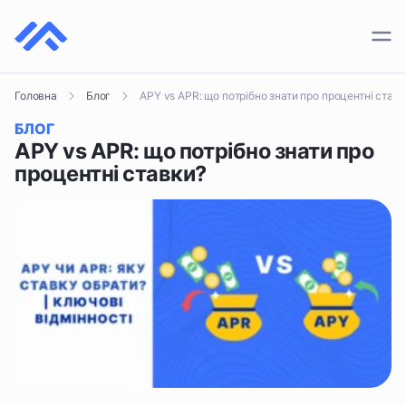
ПЛАТІЖНІ СИСТЕМИ
APY vs APR: що потрібно знати про процентні ставк
Головна
Блог
КРИПТОГАМАНЦІ
БЛОГ
КРИПТОБІРЖІ
APY vs APR: що потрібно знати про
процентні ставки?