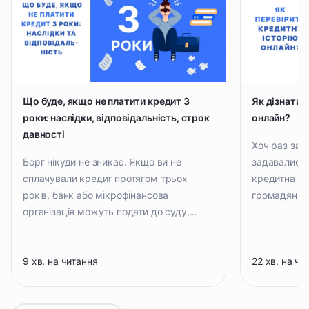
Що буде, якщо не платити кредит 3
Як дізнатис
роки: наслідки, відповідальність, строк
онлайн?
давності
Хоч раз за в
Борг нікуди не зникає. Якщо ви не
задавались 
сплачували кредит протягом трьох
кредитна іст
років, банк або мікрофінансова
громадянин.
організація можуть подати до суду,...
9 хв. на читання
22 хв. на чи