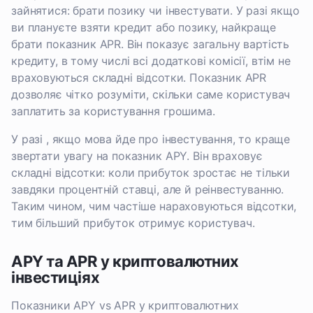
зайнятися: брати позику чи інвестувати. У разі якщо
ви плануєте взяти кредит або позику, найкраще
брати показник APR. Він показує загальну вартість
кредиту, в тому числі всі додаткові комісії, втім не
враховуються складні відсотки. Показник APR
дозволяє чітко розуміти, скільки саме користувач
заплатить за користування грошима.
У разі , якщо мова йде про інвестування, то краще
звертати увагу на показник APY. Він враховує
складні відсотки: коли прибуток зростає не тільки
завдяки процентній ставці, але й реінвестуванню.
Таким чином, чим частіше нараховуються відсотки,
тим більший прибуток отримує користувач.
APY та APR у криптовалютних
інвестиціях
Показники APY vs APR у криптовалютних