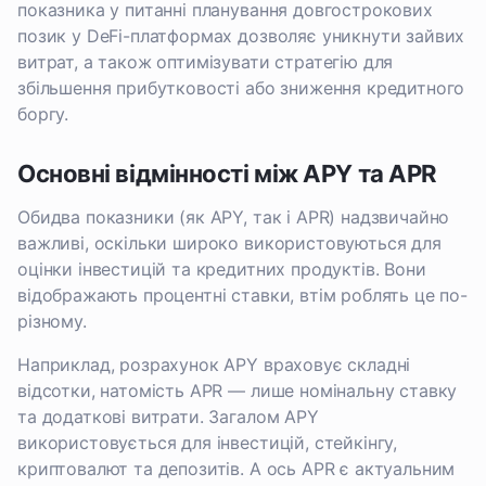
показника у питанні планування довгострокових
позик у DeFi-платформах дозволяє уникнути зайвих
витрат, а також оптимізувати стратегію для
збільшення прибутковості або зниження кредитного
боргу.
Основні відмінності між APY та APR
Обидва показники (як APY, так і APR) надзвичайно
важливі, оскільки широко використовуються для
оцінки інвестицій та кредитних продуктів. Вони
відображають процентні ставки, втім роблять це по-
різному.
Наприклад, розрахунок APY враховує складні
відсотки, натомість APR — лише номінальну ставку
та додаткові витрати. Загалом APY
використовується для інвестицій, стейкінгу,
криптовалют та депозитів. А ось APR є актуальним