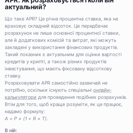
APR: Як розраховується і коли він
актуальний?
Що таке APR? Це річна процентна ставка, яка не
враховує складний відсоток. Це передбачає
розрахунок не лише основної процентної ставки,
але й додаткових комісій та витрат, які можуть
закладені у використання фінансових продуктів.
Такий показник є актуальним для оцінки вартості
кредитів у крипті, а також різних продуктів
інвестування, що мають фіксовану відсоткову
ставку.
Розраховувати APR самостійно зазвичай не
потрібно, оскільки існують спеціальні
онлайн-
калькулятори
для проведення подібних розрахунків.
Втім для того, щоб краще розуміти, як це працює,
надамо формулу:
A = P × (1 + R × T)
.
В ній: