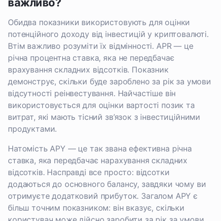
важливо?
Обидва показники використовують для оцінки
потенційного доходу від інвестицій у криптовалюті.
Втім важливо розуміти їх відмінності. APR — це
річна процентна ставка, яка не передбачає
врахування складних відсотків. Показник
демонструє, скільки буде зароблено за рік за умови
відсутності реінвестування. Найчастіше він
використовується для оцінки вартості позик та
витрат, які мають тісний зв’язок з інвестиційними
продуктами.
Натомість APY — це так звана ефективна річна
ставка, яка передбачає нарахування складних
відсотків. Насправді все просто: відсотки
додаються до основного балансу, завдяки чому ви
отримуєте додатковий прибуток. Загалом APY є
більш точним показником: він вказує, скільки
користувач може дійсно заробити за рік за умови