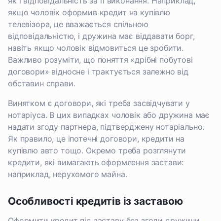
як і відповідальність за її виконання. Наприклад,
якщо чоловік оформив кредит на купівлю
телевізора, це вважається спільною
відповідальністю, і дружина має віддавати борг,
навіть якщо чоловік відмовиться це зробити.
Важливо розуміти, що поняття «дрібні побутові
договори» відносне і трактується залежно від
обставин справи.
Винятком є договори, які треба засвідчувати у
нотаріуса. В цих випадках чоловік або дружина має
надати згоду партнера, підтверджену нотаріально.
Як правило, це іпотечні договори, кредити на
купівлю авто тощо. Окремо треба розглянути
кредити, які вимагають оформлення застави:
наприклад, нерухомого майна.
Особливості кредитів із заставою
Оформити кредит під заставу без згоди дружини