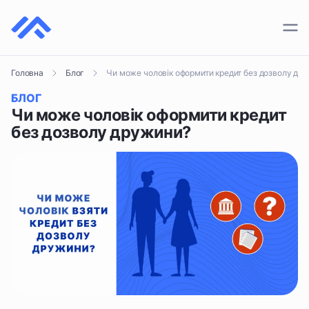
ПЛАТІЖНІ СИСТЕМИ
Чи може чоловік оформити кредит без дозволу др
Головна
Блог
КРИПТОГАМАНЦІ
БЛОГ
КРИПТОБІРЖІ
Чи може чоловік оформити кредит
без дозволу дружини?