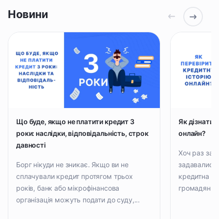
Новини
Що буде, якщо не платити кредит 3
Як дізнатис
роки: наслідки, відповідальність, строк
онлайн?
давності
Хоч раз за в
Борг нікуди не зникає. Якщо ви не
задавались 
сплачували кредит протягом трьох
кредитна іст
років, банк або мікрофінансова
громадянин.
організація можуть подати до суду,...