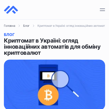
ПЛАТІЖНІ СИСТЕМИ
Криптомат в Україні: огляд інноваційних автоматів
Головна
Блог
КРИПТОГАМАНЦІ
БЛОГ
КРИПТОБІРЖІ
Криптомат в Україні: огляд
інноваційних автоматів для обміну
криптовалют