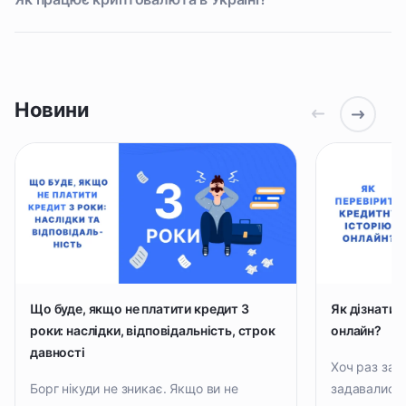
Новини
Що буде, якщо не платити кредит 3
Як дізнатис
роки: наслідки, відповідальність, строк
онлайн?
давності
Хоч раз за в
Борг нікуди не зникає. Якщо ви не
задавались 