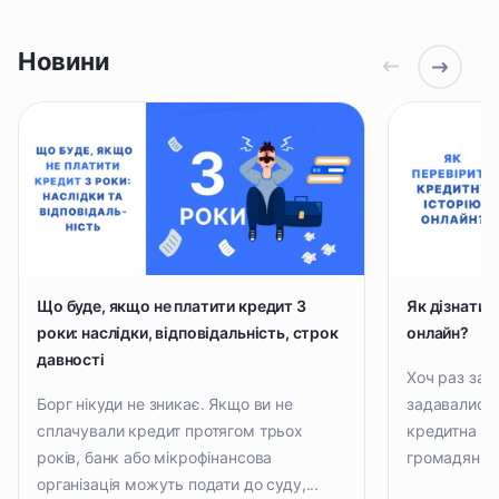
Новини
Що буде, якщо не платити кредит 3
Як дізнатис
роки: наслідки, відповідальність, строк
онлайн?
давності
Хоч раз за в
Борг нікуди не зникає. Якщо ви не
задавались 
сплачували кредит протягом трьох
кредитна іст
років, банк або мікрофінансова
громадянин.
організація можуть подати до суду,...