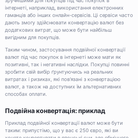
зручнішими для покупців під час покупок в
інтернеті, наприклад, використання електронних
гаманців або інших онлайн-сервісів. Ці сервіси часто
дають змогу здійснювати конвертацію валют без
додаткових витрат, що може бути найбільш
вигідним для покупців.
Таким чином, застосування подвійної конвертації
валют під час покупок в інтернеті може мати як
позитивні, так і негативні наслідки. Покупці повинні
зробити свій вибір ґрунтуючись на реальних
витратах і ризиках, які пов’язані з конвертацією
валют, а також на доступних їм альтернативних
способах оплати.
Подвійна конвертація: приклад
Приклад подвійної конвертації валют може бути
таким: припустімо, що у вас є 250 євро, які ви
хочете конвертувати в японські єни, але обмінного