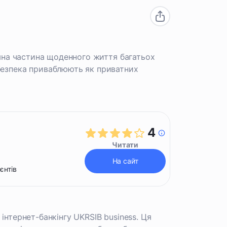
’ємна частина щоденного життя багатьох
 безпека приваблюють як приватних
4
Читати
На сайт
єнтів
інтернет-банкінгу UKRSIB business. Ця