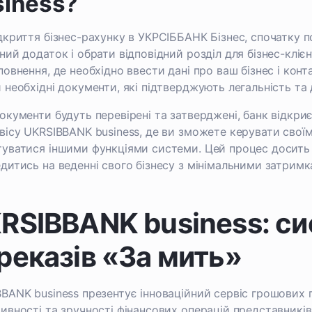
siness?
дкриття бізнес-рахунку в УКРСІББАНК Бізнес, спочатку по
ний додаток і обрати відповідний розділ для бізнес-кліє
повнення, де необхідно ввести дані про ваш бізнес і конт
 необхідні документи, які підтверджують легальність та 
окументи будуть перевірені та затверджені, банк відкриє
вісу UKRSIBBANK business, де ви зможете керувати своїм
уватися іншими функціями системи. Цей процес досить
дитись на веденні свого бізнесу з мінімальними затримк
RSIBBANK business: с
реказів «За мить»
BANK business презентує інноваційний сервіс грошових п
ивності та зручності фінансових операцій представників