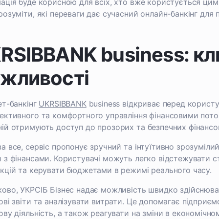
ація буде корисною для всіх, хто вже користується цим
розуміти, які переваги дає сучасний онлайн-банкінг для п
RSIBBANK business: кл
жливості
ет-банкінг
UKRSIBBANK
business відкриває перед корис
ективного та комфортного управління фінансовими пото
ій отримують доступ до прозорих та безпечних фінансо
а все, сервіс пропонує зручний та інтуїтивно зрозуміли
 з фінансами. Користувачі можуть легко відстежувати ст
кцій та керувати бюджетами в режимі реального часу.
ово, УКРСІБ Бізнес надає можливість швидко здійснюва
ові звіти та аналізувати витрати. Це допомагає підприє
ову діяльність, а також реагувати на зміни в економічно