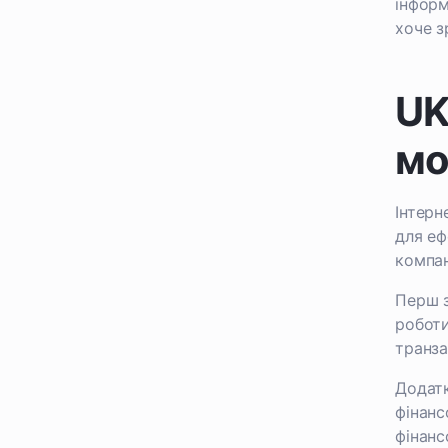
інформ
хоче з
UK
мо
Інтерн
для еф
компан
Перш з
роботи
транза
Додатк
фінанс
фінанс