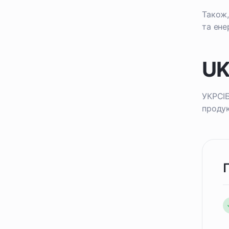
Також,
та ене
UK
УКРСІБ
продук