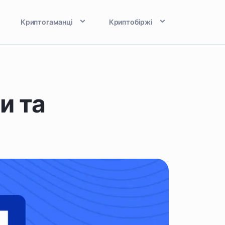
Криптогаманці
Криптобіржі
и та