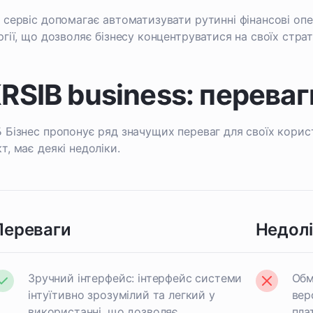
 сервіс допомагає автоматизувати рутинні фінансові опер
ргії, що дозволяє бізнесу концентруватися на своїх страт
RSIB business: переваг
 Бізнес пропонує ряд значущих переваг для своїх користу
т, має деякі недоліки.
Переваги
Недол
Зручний інтерфейс: інтерфейс системи
Обм
інтуїтивно зрозумілий та легкий у
вер
використанні, що дозволяє
пла