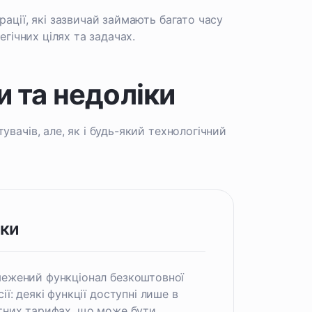
ації, які зазвичай займають багато часу
егічних цілях та задачах.
и та недоліки
вачів, але, як і будь-який технологічний
іки
ежений функціонал безкоштовної
сії: деякі функції доступні лише в
тних тарифах, що може бути