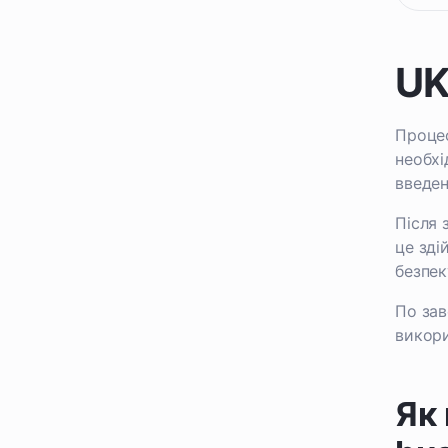
UK
Процес
необхі
введен
Після 
це зді
безпек
По зав
викори
Як