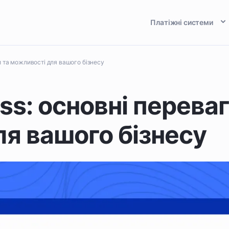
Платіжні системи
и та можливості для вашого бізнесу
ss: основні переваг
я вашого бізнесу