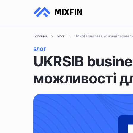
UKRSIB business: основні переваг
Головна
Блог
БЛОГ
UKRSIB busine
можливості дл