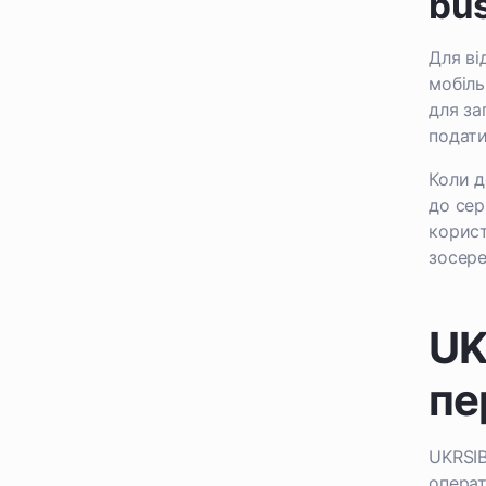
bu
Для ві
мобіль
для за
подати
Коли д
до сер
корист
зосере
UK
пе
UKRSIB
операт