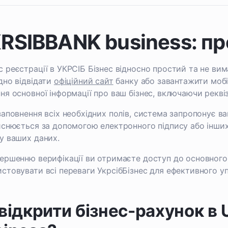
RSIBBANK business: пр
 реєстрації в УКРСІБ Бізнес відносно простий та не вима
дно відвідати
офіційний сайт
банку або завантажити моб
ня основної інформації про ваш бізнес, включаючи реквізи
заповнення всіх необхідних полів, система запропонує в
йснюється за допомогою електронного підпису або інших 
у ваших даних.
ершенню верифікації ви отримаєте доступ до основного
стовувати всі переваги УкрсібБізнес для ефективного уп
 відкрити бізнес-рахунок 