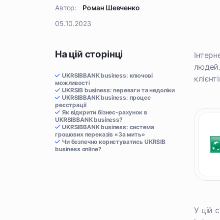
Автор:
Роман Шевченко
05.10.2023
На цій сторінці
Інтерн
людей.
UKRSIBBANK business: ключові
клієнті
можливості
UKRSIB business: переваги та недоліки
UKRSIBBANK business: процес
реєстрації
Як відкрити бізнес-рахунок в
UKRSIBBANK business?
UKRSIBBANK business: система
грошових переказів «За мить»
Чи безпечно користуватись UKRSIB
business online?
У цій 